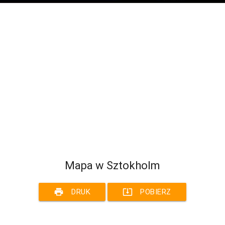
Mapa w Sztokholm
print
system_update_alt
DRUK
POBIERZ