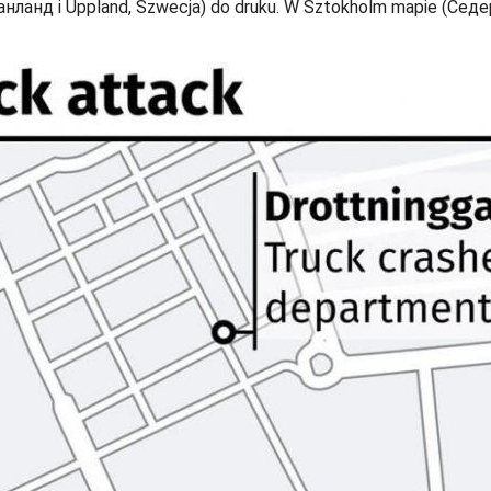
анд i Uppland, Szwecja) do druku. W Sztokholm mapie (Седер