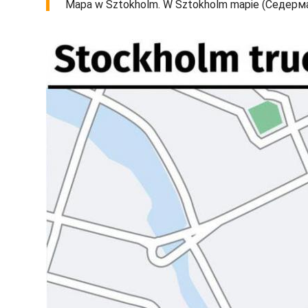
Mapa w Sztokholm. W Sztokholm mapie (Седерманл